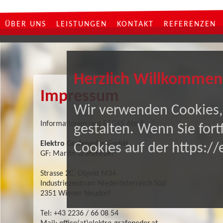
ÜBER UNS
LEISTUNGEN
KONTAKT
REFERENZEN
Herzlich Willkommen
Impressum
Wir verwenden Cookies, 
Informationen laut ECG§5 Abs.1
gestalten. Wenn Sie for
Elektro Grafeneder GmbH
Cookies auf der https://
GF: Martin Grafeneder
Strasse 2C, Objekt M34
Industriezentrum Niederösterreich Süd
2351 Wiener Neudorf
Tel: +43 2236 / 66 08 54