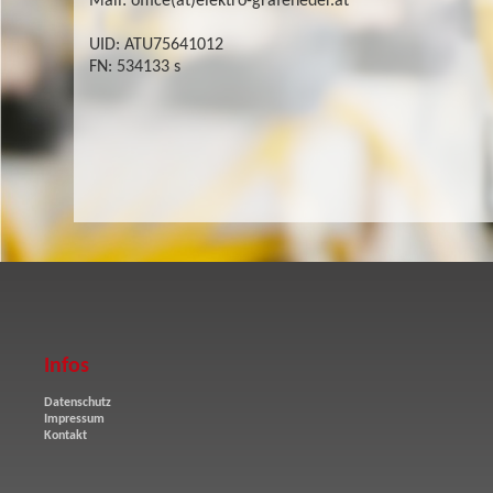
Mail: office(at)elektro-grafeneder.at
UID:
ATU75641012
FN:
534133 s
Infos
Datenschutz
Impressum
Kontakt